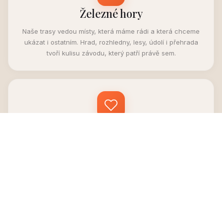
Železné hory
Naše trasy vedou místy, která máme rádi a která chceme
ukázat i ostatním. Hrad, rozhledny, lesy, údolí i přehrada
tvoří kulisu závodu, který patří právě sem.
Autenticita
Železná stovka nevznikla jako produkt, ale jako opravdová
výzva. Chceme si držet poctivou trasu, lidský přístup a
atmosféru, kvůli které se lidé rádi vrací.