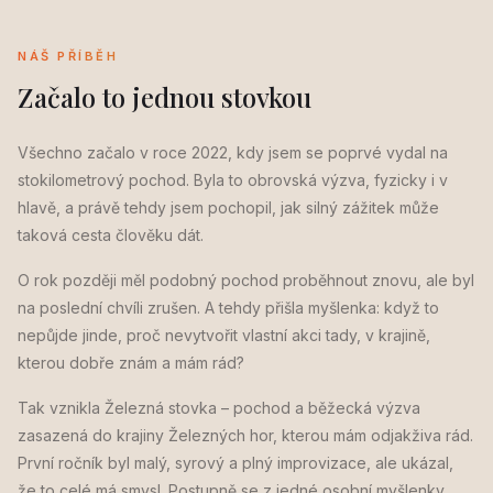
NÁŠ PŘÍBĚH
Začalo to jednou stovkou
Všechno začalo v roce 2022, kdy jsem se poprvé vydal na
stokilometrový pochod. Byla to obrovská výzva, fyzicky i v
hlavě, a právě tehdy jsem pochopil, jak silný zážitek může
taková cesta člověku dát.
O rok později měl podobný pochod proběhnout znovu, ale byl
na poslední chvíli zrušen. A tehdy přišla myšlenka: když to
nepůjde jinde, proč nevytvořit vlastní akci tady, v krajině,
kterou dobře znám a mám rád?
Tak vznikla Železná stovka – pochod a běžecká výzva
zasazená do krajiny Železných hor, kterou mám odjakživa rád.
První ročník byl malý, syrový a plný improvizace, ale ukázal,
že to celé má smysl. Postupně se z jedné osobní myšlenky