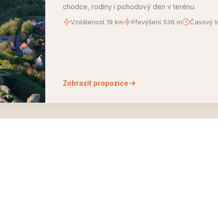
chodce, rodiny i pohodový den v terénu.
Vzdálenost 19 km
Převýšení 536 m
Časový li
Zobrazit propozice
ZÁVODY
INFORMACE
Ž100
O nás
Ž50
Propozice