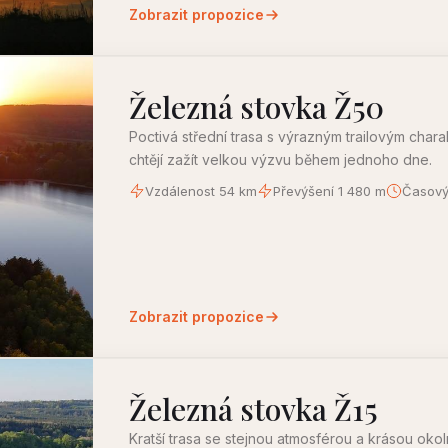
Zobrazit propozice
Železná stovka Ž50
Poctivá střední trasa s výrazným trailovým chara
chtějí zažít velkou výzvu během jednoho dne.
Vzdálenost 54 km
Převýšení 1 480 m
Časový 
Zobrazit propozice
Železná stovka Ž15
Kratší trasa se stejnou atmosférou a krásou okol