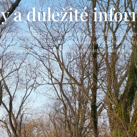
y a důležité info
Vyberte si trasu, která vám sedí nejvíc, a projděte si základn
ormace o závodě. Postupně zde najdete vše důležité – od tra
harmonogramu až po pravidla, registraci a zázemí akce.