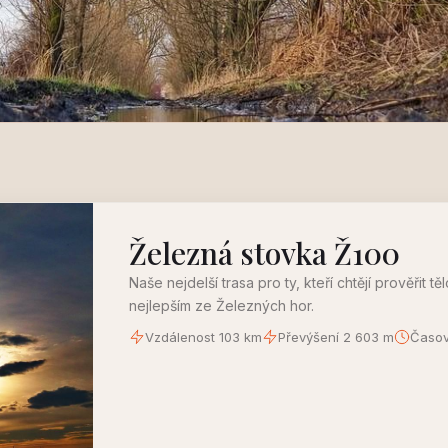
Železná stovka Ž100
Naše nejdelší trasa pro ty, kteří chtějí prověřit t
nejlepším ze Železných hor.
Vzdálenost 103 km
Převýšení 2 603 m
Časov