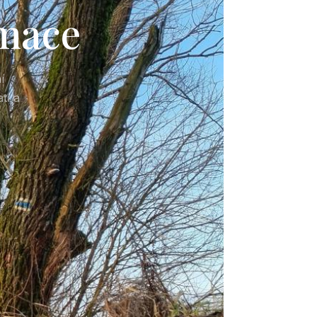
rmace
í
tí a