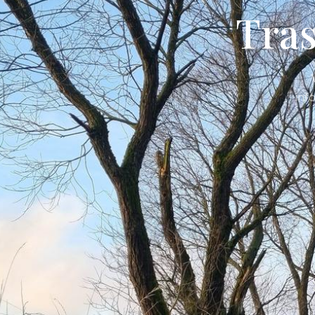
Tras
inf