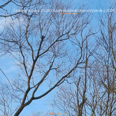
Železná stovka 2026
O nás
Propozice
Galerie
Výsledky 2026
PROPOZICE